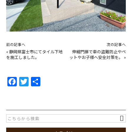
前の記事へ
次の記事へ
«
静岡県富士市にてタイル下地
伸縮門扉で車の盗難防止やペ
を施工しました。
ットやお子様へ安全対策を。
»
F
T
共
a
w
有
c
itt
e
er
b
o