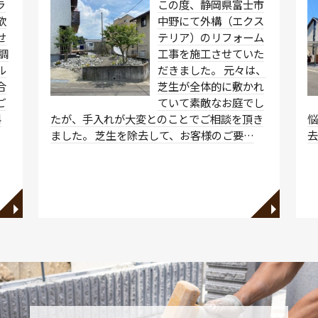
ラ
この度、静岡県富士市
欲
中野にて外構（エクス
せ
テリア）のリフォーム
調
工事を施工させていた
ル
だきました。 元々は、
合
芝生が全体的に敷かれ
ご
ていて素敵なお庭でし
斜
たが、手入れが大変とのことでご相談を頂き
悩
ました。 芝生を除去して、お客様のご要…
◥
◥