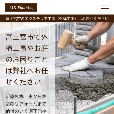
富士宮市のエクステリア工事（外構工事）はお任せください
富士宮市で外
構工事やお庭
のお困りごと
は弊社へお任
せください
新築外構工事からお
庭のリフォームまで
納得のいく適正価格
2022/05/31