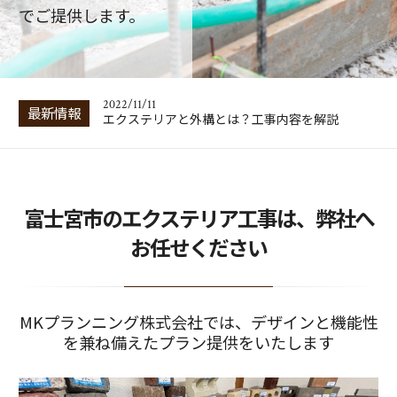
ホームページを新たに作成しました
でご提供します。
2022/12/12
フェンス工事に使用される独立基礎やブロックに
ついて
2022/11/11
最新情報
エクステリアと外構とは？工事内容を解説
2022/11/09
お庭のエクステリア工事業者の選定方法：外構工
事は要相見積り
富士宮市のエクステリア工事は、弊社へ
2022/05/31
ホームページを新たに作成しました
お任せください
2022/12/12
フェンス工事に使用される独立基礎やブロックに
ついて
MKプランニング株式会社では、デザインと機能性
を兼ね備えたプラン提供をいたします