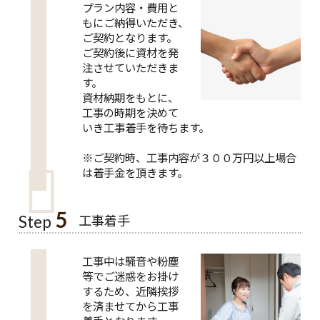
プラン内容・費用と
もにご納得いただき、
ご契約となります。
ご契約後に資材を発
注させていただきま
す。
資材納期をもとに、
工事の時期を決めて
いき工事着手を待ちます。
※ご契約時、工事内容が３００万円以上場合
は着手金を頂きます。
5
工事着手
Step
工事中は騒音や粉塵
等でご迷惑をお掛け
するため、近隣挨拶
を済ませてから工事