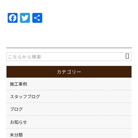
F
T
共
a
w
有
c
itt
e
er
b
o
カテゴリー
o
k
施工事例
スタッフブログ
ブログ
お知らせ
未分類