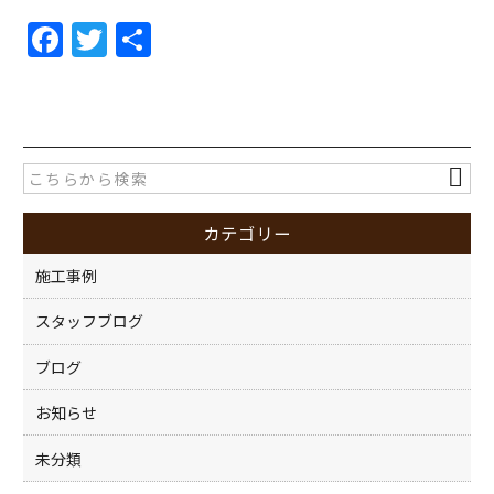
F
T
共
a
w
有
c
itt
e
er
b
o
カテゴリー
o
k
施工事例
スタッフブログ
ブログ
お知らせ
未分類