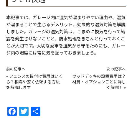
本記事では、ガレージ内に湿気が溜まりやすい理由や、湿気
が溜まることで生じるデメリット、効果的な湿気対策を解説
しました。ガレージの湿気対策は、こまめに換気を行って結
露を発生させないことと、防水処理をきちんと行っておくこ
とが大切です。大切な愛車を湿気から守るためにも、ガレー
ジ内の湿度には常に気を配っておきましょう。
前の記事へ
次の記事へ
«
フェンスの後付け費用はいく
ウッドデッキの設置費用は？
ら？相場や安く依頼する方法
材質・オプションごとに詳し
を解説します
く解説！
»
F
T
共
a
w
有
c
itt