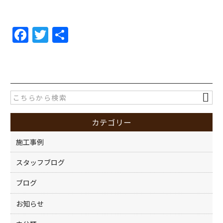
F
T
共
a
w
有
c
itt
e
er
b
o
カテゴリー
o
k
施工事例
スタッフブログ
ブログ
お知らせ