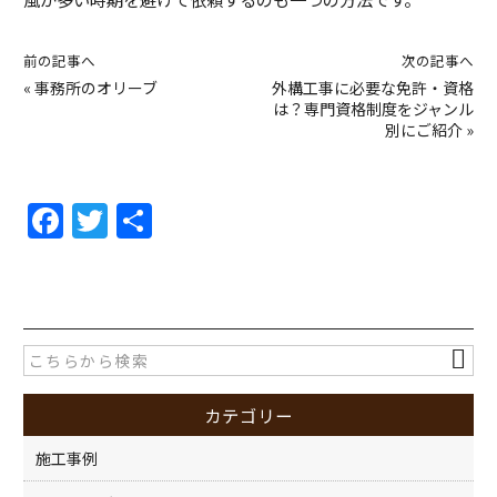
前の記事へ
次の記事へ
«
事務所のオリーブ
外構工事に必要な免許・資格
は？専門資格制度をジャンル
別にご紹介
»
F
T
共
a
w
有
c
itt
e
er
b
o
カテゴリー
o
k
施工事例