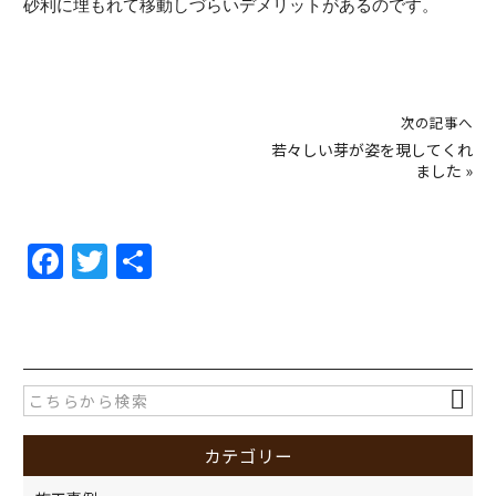
砂利に埋もれて移動しづらいデメリットがあるのです。
次の記事へ
若々しい芽が姿を現してくれ
ました
»
F
T
共
a
w
有
c
itt
e
er
b
o
カテゴリー
o