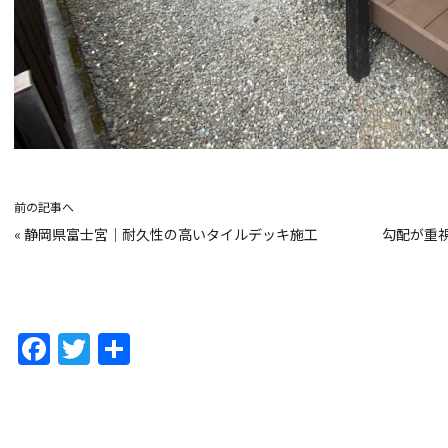
前の記事へ
«
静岡県富士宮｜耐久性の高いタイルデッキ施工
勾配が重
F
T
共
a
w
有
c
itt
e
er