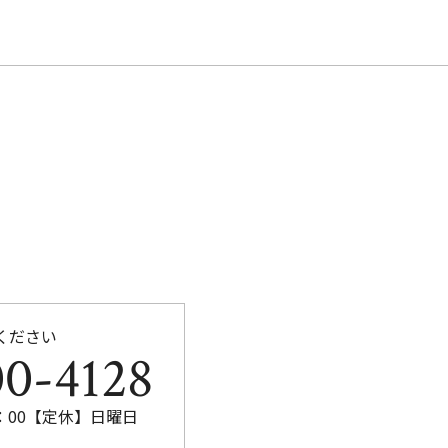
b
o
o
k
ください
0-4128
8：00【定休】日曜日