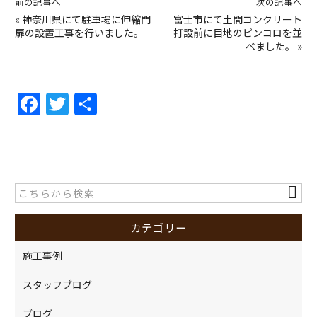
前の記事へ
次の記事へ
«
神奈川県にて駐車場に伸縮門
富士市にて土間コンクリート
扉の設置工事を行いました。
打設前に目地のピンコロを並
べました。
»
F
T
共
a
w
有
c
itt
e
er
b
o
カテゴリー
o
k
施工事例
スタッフブログ
ブログ