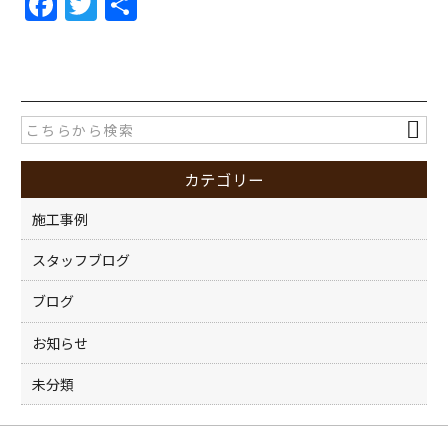
F
T
共
a
w
有
c
itt
e
er
b
o
カテゴリー
o
k
施工事例
スタッフブログ
ブログ
お知らせ
未分類