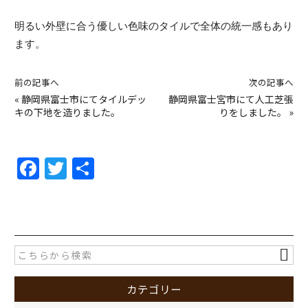
明るい外壁に合う優しい色味のタイルで全体の統一感もあり
ます。
前の記事へ
次の記事へ
«
静岡県富士市にてタイルデッ
静岡県富士宮市にて人工芝張
キの下地を造りました。
りをしました。
»
F
T
共
a
w
有
c
itt
e
er
b
o
カテゴリー
o