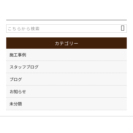
a
w
有
c
itt
e
er
b
o
カテゴリー
o
k
施工事例
スタッフブログ
ブログ
お知らせ
未分類