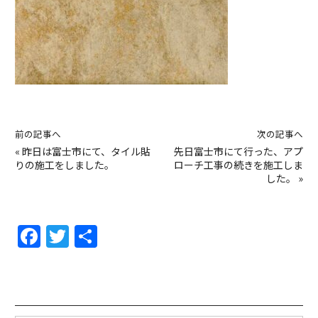
前の記事へ
次の記事へ
«
昨日は富士市にて、タイル貼
先日富士市にて行った、アプ
りの施工をしました。
ローチ工事の続きを施工しま
した。
»
F
T
共
a
w
有
c
itt
e
er